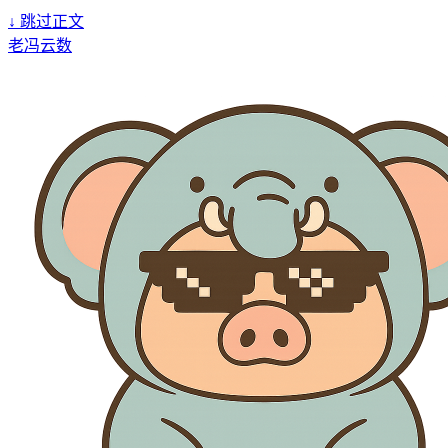
↓
跳过正文
老冯云数