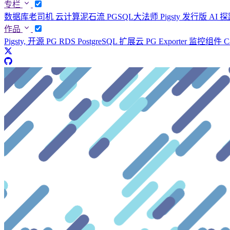
专栏
数据库老司机
云计算泥石流
PGSQL大法师
Pigsty 发行版
AI 
作品
Pigsty, 开源 PG RDS
PostgreSQL 扩展云
PG Exporter 监控组件
C