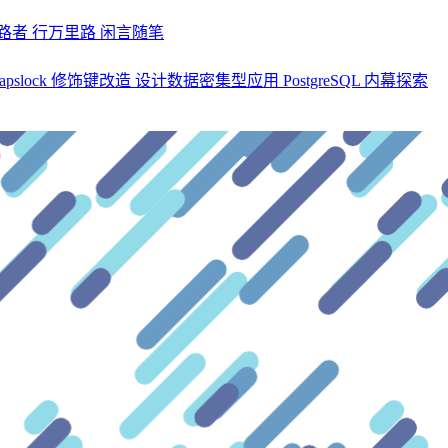
探路者
行万里路
闲言随笔
apslock 修饰键改造
设计数据密集型应用
PostgreSQL 内幕探索