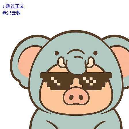
↓
跳过正文
老冯云数