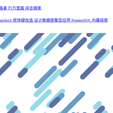
探路者
行万里路
闲言随笔
apslock 修饰键改造
设计数据密集型应用
PostgreSQL 内幕探索