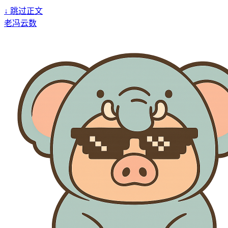
↓
跳过正文
老冯云数