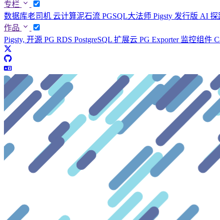
专栏
数据库老司机
云计算泥石流
PGSQL大法师
Pigsty 发行版
AI 
作品
Pigsty, 开源 PG RDS
PostgreSQL 扩展云
PG Exporter 监控组件
C