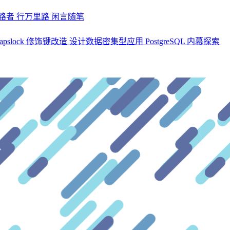
探路者
行万里路
闲言随笔
apslock 修饰键改造
设计数据密集型应用
PostgreSQL 内幕探索