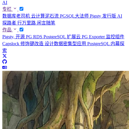
AI
专栏
数据库老司机
云计算泥石流
PGSQL大法师
Pigsty 发行版
AI
探路者
行万里路
闲言随笔
作品
Pigsty, 开源 PG RDS
PostgreSQL 扩展云
PG Exporter 监控组件
Capslock 修饰键改造
设计数据密集型应用
PostgreSQL 内幕探
索