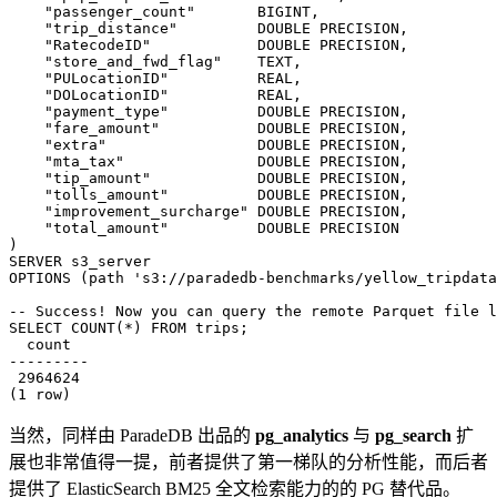
"passenger_count"
BIGINT
,
"trip_distance"
DOUBLE
PRECISION
,
"RatecodeID"
DOUBLE
PRECISION
,
"store_and_fwd_flag"
TEXT
,
"PULocationID"
REAL
,
"DOLocationID"
REAL
,
"payment_type"
DOUBLE
PRECISION
,
"fare_amount"
DOUBLE
PRECISION
,
"extra"
DOUBLE
PRECISION
,
"mta_tax"
DOUBLE
PRECISION
,
"tip_amount"
DOUBLE
PRECISION
,
"tolls_amount"
DOUBLE
PRECISION
,
"improvement_surcharge"
DOUBLE
PRECISION
,
"total_amount"
DOUBLE
PRECISION
)
SERVER
s3_server
OPTIONS
(
path
's3://paradedb-benchmarks/yellow_tripdata
SELECT
COUNT
(
*
)
FROM
trips
;
count
2964624
(
1
row
)
当然，同样由 ParadeDB 出品的
pg_analytics
与
pg_search
扩
展也非常值得一提，前者提供了第一梯队的分析性能，而后者
提供了 ElasticSearch BM25 全文检索能力的的 PG 替代品。