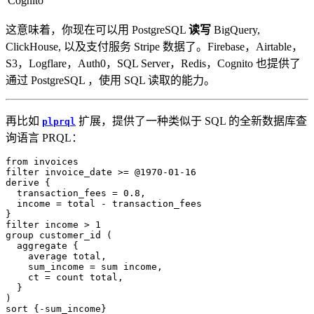
Cognito
这意味着，你现在可以用 PostgreSQL
读写
BigQuery,
ClickHouse, 以及支付服务 Stripe 数据了。Firebase，Airtable，
S3，Logflare，Auth0，SQL Server，Redis，Cognito 也提供了
通过 PostgreSQL ，使用 SQL 读取的能力。
再比如
扩展，提供了一种类似于 SQL 的全新数据库查
plprql
询语言 PRQL：
from
invoices
filter
invoice_date
>=
@
1970
-
01
-
16
derive
{
transaction_fees
=
0
.
8
,
income
=
total
-
transaction_fees
}
filter
income
>
1
group
customer_id
(
aggregate
{
average
total
,
sum_income
=
sum
income
,
ct
=
count
total
,
}
)
sort
{
-
sum_income
}