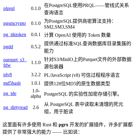
在PostgreSQL使用PRQL——管线式关系
plprql
0.1.0
查询语言
为PostgreSQL提供商密算法支持：
pgsmcrypto
0.1.0
SM2,SM3,SM4
pg_tiktoken
0.0.1
计算 OpenAI 使用的 Token 数量
提供通过标准SQL查询数据库目录集簇的
pgdd
0.5.2
能力
针对S3/MinIO上的Parquet文件的外部数据
parquet_s3_
1.1.0
fdw
源包装器
plv8
3.2.2
PL/JavaScript (v8) 可信过程程序语言
md5hash
1.0.1
提供128位MD5的原生数据类型
1.0-
pg_tde
PostgreSQL 的实验性加密存储引擎。
alpha
从 PostgreSQL 表中读取未清理的死元
pg_dirtyread
2.6
组，用于脏读
这里面有许多使用 Rust 和
pgrx
开发的扩展插件，许多扩展都
提供了非常强大的能力 —— 比如说：