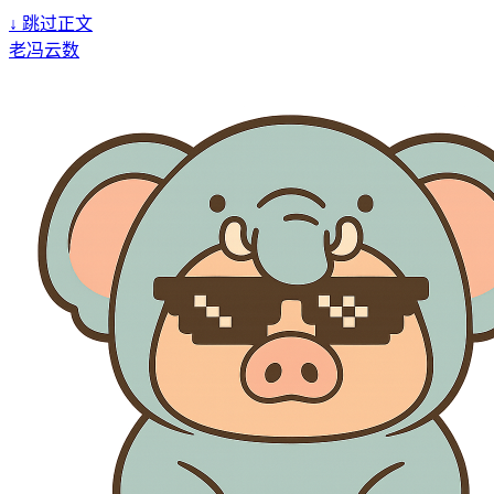
↓
跳过正文
老冯云数