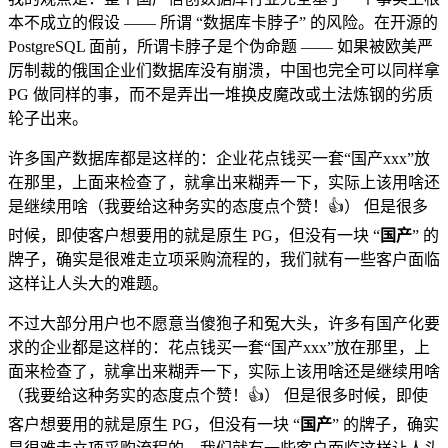
本不成立的假设 —— 所谓 “数据库卡脖子” 的风险。在开源的
PostgreSQL 面前，所谓卡脖子是个伪命题 —— 如果被欧美严
厉制裁的俄国企业们数据库没有崩溃，中国也完全可以同样拿
PG 做同样的事，而不是弄出一堆换皮魔改或土法炼钢的劣质
轮子出来。
许多国产数据库都是这样的：企业花点钱买一套“国产xxx”放
在那里，上面来检查了，就拿出来糊弄一下，实际上该用啥还
是继续用啥（我要给这种务实的态度点个赞！👍） 但是很多
时候，即使客户想要用的就是原生 PG，但没有一块 “
国产
” 的
牌子，确实是很难走立项采购流程的，我们就有一些客户面临
这样让人头大的难题。
不过大部分用户也不愿意当傻狍子和冤大头，许多有国产化要
求的企业都是这样的：花点钱买一套“国产xxx”放在那里，上
面来检查了，就拿出来糊弄一下，实际上该用啥还是继续用啥
（我要给这种务实的态度点个赞！👍） 但是很多时候，即使
客户想要用的就是原生 PG，但没有一块 “
国产
” 的牌子，确实