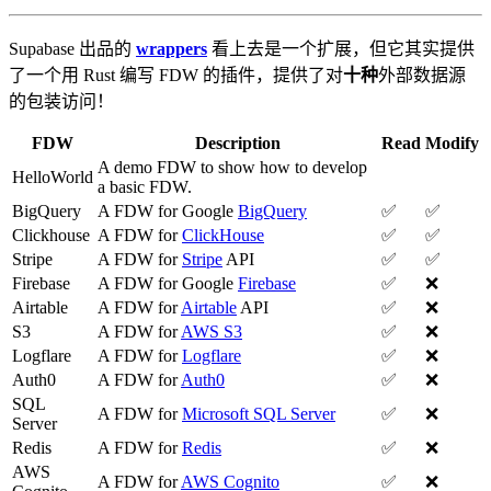
Supabase 出品的
wrappers
看上去是一个扩展，但它其实提供
了一个用 Rust 编写 FDW 的插件，提供了对
十种
外部数据源
的包装访问！
FDW
Description
Read
Modify
A demo FDW to show how to develop
HelloWorld
a basic FDW.
BigQuery
A FDW for Google
BigQuery
✅
✅
Clickhouse
A FDW for
ClickHouse
✅
✅
Stripe
A FDW for
Stripe
API
✅
✅
Firebase
A FDW for Google
Firebase
✅
❌
Airtable
A FDW for
Airtable
API
✅
❌
S3
A FDW for
AWS S3
✅
❌
Logflare
A FDW for
Logflare
✅
❌
Auth0
A FDW for
Auth0
✅
❌
SQL
A FDW for
Microsoft SQL Server
✅
❌
Server
Redis
A FDW for
Redis
✅
❌
AWS
A FDW for
AWS Cognito
✅
❌