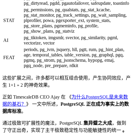
pg_dirtyread, pgdd, pgautofailover, safeupdate, toastinfo
pg_permissions, pg_qualstats, pg_stat_kcache,
pg_stat_monitor, pg_track_settings, pg_wait_sampling,
STAT
plprofiler, powa, pgexporter_ext, system_stats,
pg_store_plans, pgmeminfo, pg_profile,
pg_show_plans, pg_statviz
pg_tiktoken, imgsmlr, svector, pg_similarity, pgml,
AI
vectorize, vector
periods, pg_ivm, jsquery, hll, pgtt, rum, pg_hint_plan,
age, temporal_tables, table_version, pg_graphql, pgq,
FEAT
pgmq, pg_strom, pg_jsonschema, hypopg, emaj,
pgq_node, pre_prepare, rdkit
这些扩展之间，许多都可以相互组合使用，产生协同效应，产
生 1+1 » 2 的神奇效果。
正如 TimescaleDB CEO Ajay 在 《
为什么PostgreSQL是未来数
据的基石？
》 一文中所述，
PostgreSQL 正在成为事实上的数
据库标准
。
通过极致可扩展性的魔法，PostgreSQL
集异璧之大成
，做到
了守正出奇，实现了主干极致稳定性与功能敏捷性的统一
。