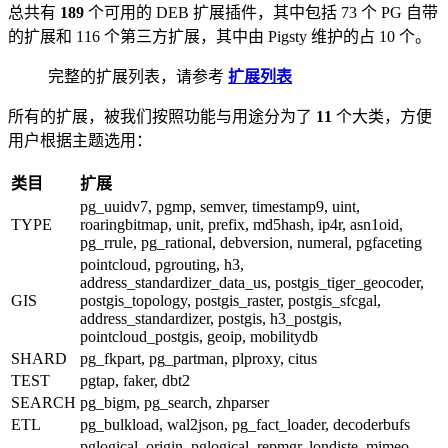
总共有
189
个可用的 DEB 扩展插件，其中包括 73 个 PG 自带
的扩展和 116 个第三方扩展，其中由 Pigsty 维护的占 10 个。
完整的扩展列表，请参考
扩展列表
所有的扩展，被我们按照功能与用途分为了
11
个大类，方便
用户根据主题选用：
类目
扩展
pg_uuidv7, pgmp, semver, timestamp9, uint,
TYPE
roaringbitmap, unit, prefix, md5hash, ip4r, asn1oid,
pg_rrule, pg_rational, debversion, numeral, pgfaceting
pointcloud, pgrouting, h3,
address_standardizer_data_us, postgis_tiger_geocoder,
GIS
postgis_topology, postgis_raster, postgis_sfcgal,
address_standardizer, postgis, h3_postgis,
pointcloud_postgis, geoip, mobilitydb
SHARD
pg_fkpart, pg_partman, plproxy, citus
TEST
pgtap, faker, dbt2
SEARCH
pg_bigm, pg_search, zhparser
ETL
pg_bulkload, wal2json, pg_fact_loader, decoderbufs
pglogical_origin, pglogical, repmgr, londiste, mimeo,