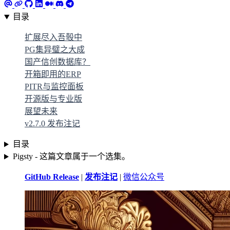
目录
扩展尽入吾彀中
PG集异璧之大成
国产信创数据库？
开箱即用的ERP
PITR与监控面板
开源版与专业版
展望未来
v2.7.0 发布注记
目录
Pigsty - 这篇文章属于一个选集。
GitHub Release
|
发布注记
|
微信公众号