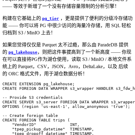
—— 等效于新增了一个没有存储容量限制的分析引擎！
构建在它基础上的
，更是提供了便利的分级冷存储功
pg_tier
能 —— 你可以将 PG 中很少访问的海量冷存储，用 SQL 轻松
归档到 S3 / MinIO 上去！
如果您觉得仅仅是 Parquet 太不过瘾，那么由 ParadeDB 提供
的
，则把这件事拔高到了一个新高度 —— 你现
pg_lakehouse
在可以直接将PG作为湖仓使用，读取 S3 / MinIO / 本地文件系
统上的 Parquet，CSV，JSON，Avro，DeltaLake，以及 后续
的 ORC 格式文件，用于湖仓数据分析！
CREATE
EXTENSION
pg_lakehouse
;
CREATE
FOREIGN
DATA
WRAPPER
s3_wrapper
HANDLER
s3_fdw_h
CREATE
SERVER
s3_server
FOREIGN
DATA
WRAPPER
s3_wrapper
OPTIONS
(
region
'us-east-1'
,
allow_anonymous
'true'
);
CREATE
FOREIGN
TABLE
trips
(
"VendorID"
INT
,
"tpep_pickup_datetime"
TIMESTAMP
,
"tpep_dropoff_datetime"
TIMESTAMP
,