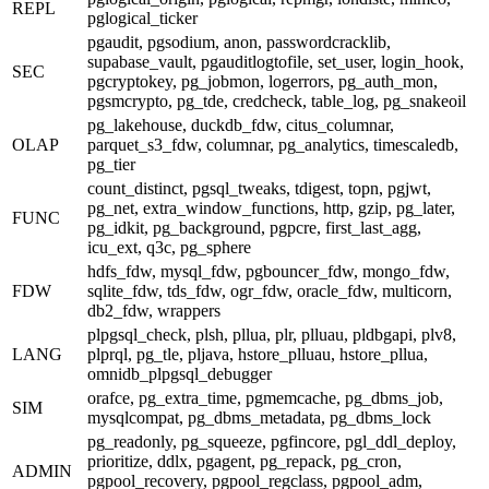
REPL
pglogical_ticker
pgaudit, pgsodium, anon, passwordcracklib,
supabase_vault, pgauditlogtofile, set_user, login_hook,
SEC
pgcryptokey, pg_jobmon, logerrors, pg_auth_mon,
pgsmcrypto, pg_tde, credcheck, table_log, pg_snakeoil
pg_lakehouse, duckdb_fdw, citus_columnar,
OLAP
parquet_s3_fdw, columnar, pg_analytics, timescaledb,
pg_tier
count_distinct, pgsql_tweaks, tdigest, topn, pgjwt,
pg_net, extra_window_functions, http, gzip, pg_later,
FUNC
pg_idkit, pg_background, pgpcre, first_last_agg,
icu_ext, q3c, pg_sphere
hdfs_fdw, mysql_fdw, pgbouncer_fdw, mongo_fdw,
FDW
sqlite_fdw, tds_fdw, ogr_fdw, oracle_fdw, multicorn,
db2_fdw, wrappers
plpgsql_check, plsh, pllua, plr, plluau, pldbgapi, plv8,
LANG
plprql, pg_tle, pljava, hstore_plluau, hstore_pllua,
omnidb_plpgsql_debugger
orafce, pg_extra_time, pgmemcache, pg_dbms_job,
SIM
mysqlcompat, pg_dbms_metadata, pg_dbms_lock
pg_readonly, pg_squeeze, pgfincore, pgl_ddl_deploy,
prioritize, ddlx, pgagent, pg_repack, pg_cron,
ADMIN
pgpool_recovery, pgpool_regclass, pgpool_adm,