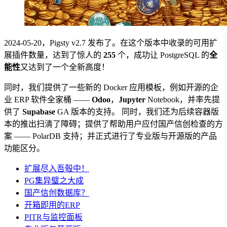
2024-05-20，Pigsty v2.7 发布了。在这个版本中收录的可用扩
展插件数量，达到了惊人的
255
个，成功让 PostgreSQL 的
全
能性
又达到了一个全新高度！
同时，我们提供了一些新的 Docker 应用模板，例如开源的企
业 ERP 软件全家桶 ——
Odoo
，
Jupyter
Notebook，并率先提
供了
Supabase
GA 版本的支持。 同时，我们还为后续容器版
本的推出扫清了障碍；提供了帮助用户应付国产信创检查的方
案 —— PolarDB 支持；并正式进行了专业版与开源版的产品
功能区分。
扩展尽入吾彀中！
PG集异璧之大成
国产信创数据库？
开箱即用的ERP
PITR与监控面板