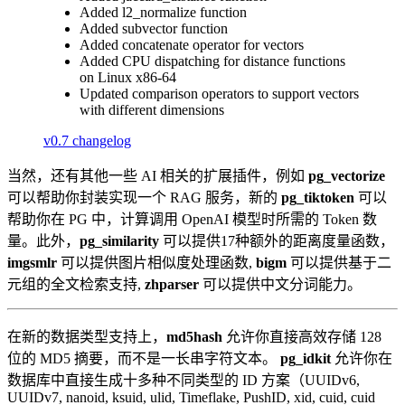
Added l2_normalize function
Added subvector function
Added concatenate operator for vectors
Added CPU dispatching for distance functions
on Linux x86-64
Updated comparison operators to support vectors
with different dimensions
v0.7 changelog
当然，还有其他一些 AI 相关的扩展插件，例如
pg_vectorize
可以帮助你封装实现一个 RAG 服务，新的
pg_tiktoken
可以
帮助你在 PG 中，计算调用 OpenAI 模型时所需的 Token 数
量。此外，
pg_similarity
可以提供17种额外的距离度量函数，
imgsmlr
可以提供图片相似度处理函数,
bigm
可以提供基于二
元组的全文检索支持,
zhparser
可以提供中文分词能力。
在新的数据类型支持上，
md5hash
允许你直接高效存储 128
位的 MD5 摘要，而不是一长串字符文本。
pg_idkit
允许你在
数据库中直接生成十多种不同类型的 ID 方案（UUIDv6,
UUIDv7, nanoid, ksuid, ulid, Timeflake, PushID, xid, cuid, cuid