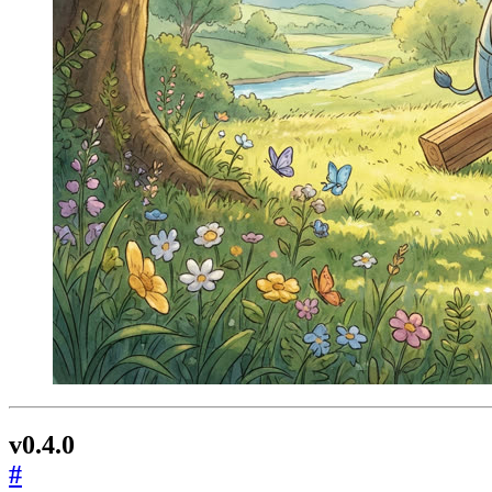
v0.4.0
#