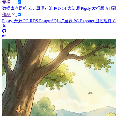
专栏
数据库老司机
云计算泥石流
PGSQL大法师
Pigsty 发行版
AI 
作品
Pigsty, 开源 PG RDS
PostgreSQL 扩展云
PG Exporter 监控组件
C