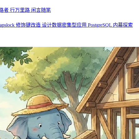
探路者
行万里路
闲言随笔
apslock 修饰键改造
设计数据密集型应用
PostgreSQL 内幕探索