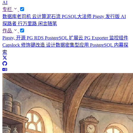
AI
专栏
数据库老司机
云计算泥石流
PGSQL大法师
Pigsty 发行版
AI
探路者
行万里路
闲言随笔
作品
Pigsty, 开源 PG RDS
PostgreSQL 扩展云
PG Exporter 监控组件
Capslock 修饰键改造
设计数据密集型应用
PostgreSQL 内幕探
索