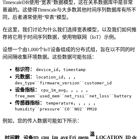
TimescaleDB使用“宽表”数据模型，这在关系数据库中是非常
普遍的。这使得Timescale与大多数其他时间序列数据库有所不
同，后者通常使用“窄表”模型。
在这里，我们讨论为什么我们选择宽表模型，以及我们如何推
荐将它用于时间序列数据，使用物联网（IoT）示例。
设想一个由1,000个IoT设备组成的分布式组，旨在以不同的时
间间隔收集环境数据。这些数据可能包括：
标识符：
，
device_id
timestamp
元数据：
，，，
location_id
dev_type``firmware_version``customer_id
设备指标：
，，，，，
cpu_1m_avg
free_mem``used_mem``net_rssi``net_loss``battery
传感器指标：
，，，，，
temperature
humidity``pressure``CO``NO2``PM10
例如，您的传入数据可能如下所示：
温
cpu_1m_avg
Fri_mem
LOCATION_ID
de
时间戳
设备ID