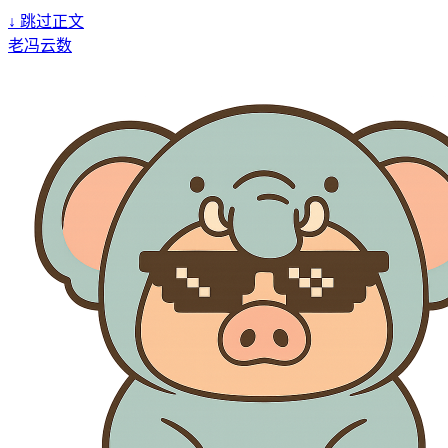
↓
跳过正文
老冯云数