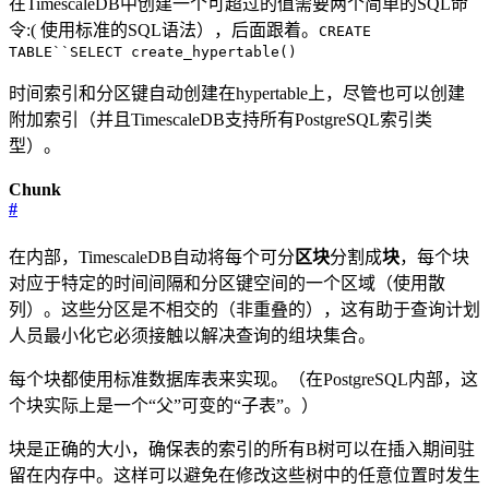
在TimescaleDB中创建一个可超过的值需要两个简单的SQL命
令:( 使用标准的SQL语法），后面跟着。
CREATE
TABLE``SELECT create_hypertable()
时间索引和分区键自动创建在hypertable上，尽管也可以创建
附加索引（并且TimescaleDB支持所有PostgreSQL索引类
型）。
Chunk
#
在内部，TimescaleDB自动将每个可分
区块
分割成
块
，每个块
对应于特定的时间间隔和分区键空间的一个区域（使用散
列）。这些分区是不相交的（非重叠的），这有助于查询计划
人员最小化它必须接触以解决查询的组块集合。
每个块都使用标准数据库表来实现。（在PostgreSQL内部，这
个块实际上是一个“父”可变的“子表”。）
块是正确的大小，确保表的索引的所有B树可以在插入期间驻
留在内存中。这样可以避免在修改这些树中的任意位置时发生