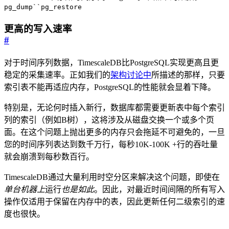
pg_dump``pg_restore
更高的写入速率
#
对于时间序列数据，TimescaleDB比PostgreSQL实现更高且更
稳定的采集速率。正如我们的
架构讨论中
所描述的那样，只要
索引表不能再适应内存，PostgreSQL的性能就会显着下降。
特别是，无论何时插入新行，数据库都需要更新表中每个索引
列的索引（例如B树），这将涉及从磁盘交换一个或多个页
面。在这个问题上抛出更多的内存只会拖延不可避免的，一旦
您的时间序列表达到数千万行，每秒10K-100K +行的吞吐量
就会崩溃到每秒数百行。
TimescaleDB通过大量利用时空分区来解决这个问题，即使在
单台机器上
运行
也是如此
。因此，对最近时间间隔的所有写入
操作仅适用于保留在内存中的表，因此更新任何二级索引的速
度也很快。