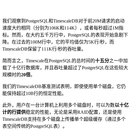
我们观察到PostgreSQL和TimescaleDB对于前20M请求的启动
速度大约相同（分别为106K和114K），或者每秒超过1M指
标。然而，在大约五千万行中，PostgreSQL的表现开始急剧下
降。在过去的100M行中，它的平均值仅为5K行/秒，而
TimescaleDB保留了111K行/秒的吞吐量。
简而言之，Timescale在PostgreSQL的总时间的
十五分
之一中加
载了十亿行数据库，并且吞吐量超过了PostgreSQL在这些较大
规模时的
20倍
。
我们的TimescaleDB基准测试表明，即使使用单个磁盘，它仍
能保持超过10B行的恒定性能。
此外，用户在一台计算机上利用多个磁盘时，可以为数
以十亿
计的行提供
稳定的性能，无论是采用RAID配置，还是使用
TimescaleDB支持在多个磁盘上传播单个超级缓存（通过多个
表空间传统的PostgreSQL表）。