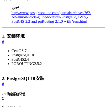
参考
http://www.postgresonline.com/journal/archives/362-
An-almost-idiots-guide-to-install-PostgreSQL-9.5,-
PostGIS-2.2-and-pgRouting-2.1.0-with-Yum.html
1. 安装环境
#
CentOS 7
PostgreSQL10
PostGIS2.4
PGROUTING2.5.2
2. PostgreSQL10安装
#
2.1 确定系统环境
#