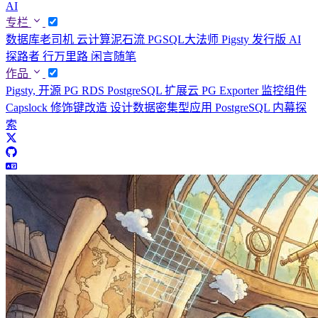
AI
专栏
数据库老司机
云计算泥石流
PGSQL大法师
Pigsty 发行版
AI
探路者
行万里路
闲言随笔
作品
Pigsty, 开源 PG RDS
PostgreSQL 扩展云
PG Exporter 监控组件
Capslock 修饰键改造
设计数据密集型应用
PostgreSQL 内幕探
索