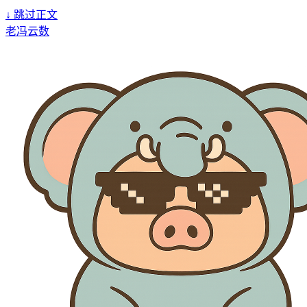
↓
跳过正文
老冯云数