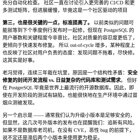
充分自动化检查。 社区一直在讨论引入更完善的 CI/CD 和更
多测试矩阵，但进展缓慢，毕竟这是一个社区驱动的项目
第三，也是很关键的一点，标准提高了。
以前类似的问题可
能就等到下个季度例行发布时一起修，但现在 PostgreSQL 的
用户基数和关键程度今非昔比，社区对质量的容忍度更低了，
更倾向于快速发布修复。 所以 out-of-cycle 增多，某种程度上
也反映了社区对用户负责的态度：发现问题不拖着，尽快修。
这其实是好事。
老冯觉得，连续三年栽在坑里，原因是一个结构性矛盾：
安全
修复的封闭开发流程 vs. 日益复杂的代码库和测试需求
。 但好
在 PostgreSQL 毕竟是世界上最流行的开源数据库。因此，即
使在开发阶段的测试有缺陷，也能很快地在生产环境中通过冒
烟众测被发现。
另一个启示是 —— 通常我们认为升级小版本是足够安全的，
但显然，这几次号外版本的发布也在提醒我们：追新有风险。
如果不是数据库老司机，在没有 CVE，恶性 bug 的前提下，
说不定还是滞后两个小版本来使用更为稳妥。