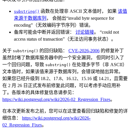
函数在处理非 ASCII 文本值时， 如果
该值
substring()
来源于数据库列
， 会抛出“invalid byte sequence for
encoding”（无效编码字节序列）错误。
备库可能会中断并返回错误：
讨论链接
。 “could not
access status of transaction”（无法访问事务状态）。
关于
的回归缺陷：
CVE-2026-2006
的修复补丁
substring()
虽然封堵了数据库服务器中的一个安全漏洞， 但同时引入了
一个回归问题，导致
在处理多字节（非 ASCII）
substring()
文本值时，如果该值来源于数据库列，会错误地抛出异常。
如果您已经升级到 18.2、17.8、16.12、15.16 或 14.21，且需要
在 2 月 26 日正式发布前修复此问题，可以考虑手动应用补
丁。各版本的具体修复信息请参见：
https://wiki.postgresql.org/wiki/2026-02_Regression_Fixes
。
在本次更新发布之前，您可以在这里查看回归缺陷和修复的详
细信息：
https://wiki.postgresql.org/wiki/2026-
02_Regression_Fixes
。