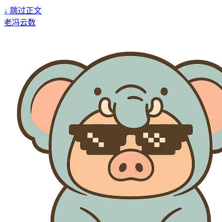
↓
跳过正文
老冯云数