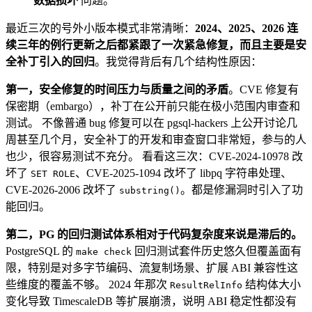
数据损坏
问题。
最近三次的号外小版本模式非常清晰：
2024、2025、2026 连
续三年的例行更新之后都紧跟了一次紧急修复，而且主要是安
全补丁引入的回归
。我觉得背后有几个结构性原因：
第一，安全修复的时间压力与质量之间的矛盾
。CVE 修复有
保密期（embargo），补丁在公开前只能在极小范围内审查和
测试。 不像普通 bug 修复可以在 pgsql-hackers 上公开讨论几
周甚至几个月，安全补丁的开发和审查窗口非常短，参与的人
也少，很容易测试不充分。 看看这三次：CVE-2024-10978 改
坏了
、CVE-2025-1094 改坏了 libpq 字符串处理、
SET ROLE
CVE-2026-2006 改坏了
。都是修漏洞时引入了功
substring()
能回归。
第二，PG 的回归测试体系相对于代码复杂度来说是滞后的。
PostgreSQL 的
回归测试套件历史悠久但覆盖面有
make check
限，特别是对多字节编码、流复制场景、扩展 ABI 兼容性这
些维度的覆盖不够。 2024 年那次
结构体大小
ResultRelInfo
变化导致 TimescaleDB 等扩展崩溃，说明 ABI 稳定性都没有