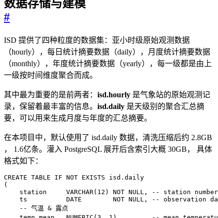
数据存储与建模
#
ISD 提供了四种粒度的数据集：亚小时级原始观测数据
（hourly），每日统计摘要数据（daily），月度统计摘要数据
（monthly），年度统计摘要数据（yearly），每一级都是由上
一级按时间维度聚合而成。
其中最为重要的是前两者：
isd.hourly
是气象站的原始观测记
录，保留着最丰富的信息。
isd.daily
是天级别的聚合汇总摘
要，可以用来生成月度与年度的汇总摘要。
在本项目中，默认使用了 isd.daily 数据，清洗压缩后约 2.8GB
， 1.6亿条。灌入 PostgreSQL 展开后含索引大概 30GB， 具体
格式如下：
CREATE
TABLE
IF
NOT
EXISTS
isd
.
daily
(
station
VARCHAR
(
12
)
NOT
NULL
,
ts
DATE
NOT
NULL
,
temp_mean
NUMERIC
(
3
,
1
),