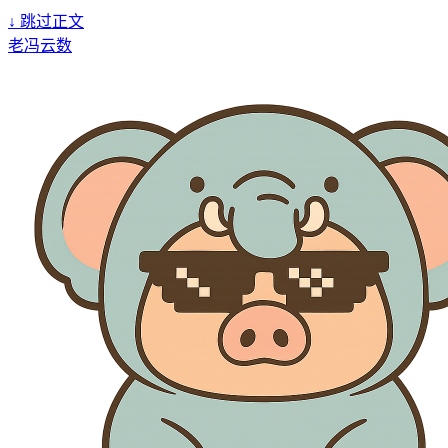
↓
跳过正文
老冯云数