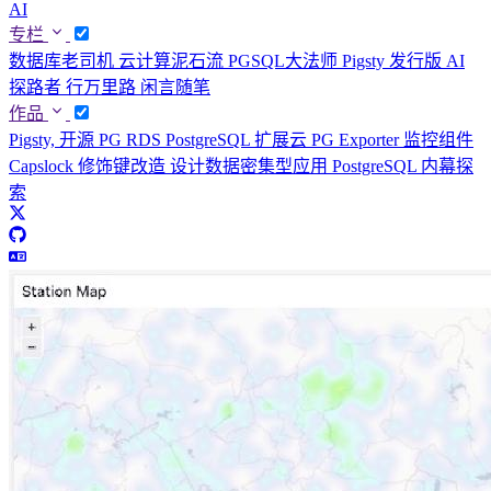
AI
专栏
数据库老司机
云计算泥石流
PGSQL大法师
Pigsty 发行版
AI
探路者
行万里路
闲言随笔
作品
Pigsty, 开源 PG RDS
PostgreSQL 扩展云
PG Exporter 监控组件
Capslock 修饰键改造
设计数据密集型应用
PostgreSQL 内幕探
索