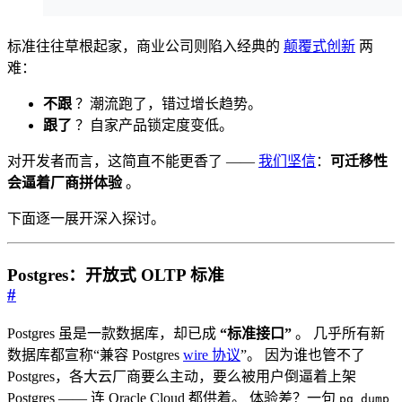
标准往往草根起家，商业公司则陷入经典的
颠覆式创新
两
难：
不跟
？潮流跑了，错过增长趋势。
跟了
？自家产品锁定度变低。
对开发者而言，这简直不能更香了 ——
我们坚信
：
可迁移性
会逼着厂商拼体验
。
下面逐一展开深入探讨。
Postgres：开放式 OLTP 标准
#
Postgres 虽是一款数据库，却已成
“标准接口”
。 几乎所有新
数据库都宣称“兼容 Postgres
wire 协议
”。 因为谁也管不了
Postgres，各大云厂商要么主动，要么被用户倒逼着上架
Postgres —— 连 Oracle Cloud 都供着。 体验差？一句
pg_dump