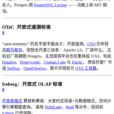
走人。Postgres 用
PostgreSQL License
—— 功能上和 MIT 相
当。
OTel：开放式遥测标准
#
“open telemetry” 的名字是字面含义：开放遥测。
OTel
仍年轻
且
颇为复杂
，但契合开源三信条：Apache 2.0，厂商中立。 正
如云厂商拥抱 Postgres，主流观测平台也在集体投 OTel，包括
Datadog
、
Honeycomb
、
Grafana Labs
与
Elastic
。 想自托管？可
选
SigNoz
、
OpenObserve
，再不济用官方
OTel 工具集
。
Iceberg：开放式 OLAP 标准
#
开放表格式
算是新赛道：大家约定目录+元数据格式，任何计
算引擎都能查询。 虽有
DeltaLake
、
Hudi
等对手，但目前
Iceberg
已然领跑。