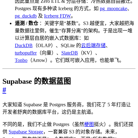
因此重点是 Zero ETL & 分层存储：冷热数据自由搬迁。
Postgres 现有多种读 Iceberg 的方式，如
pg_mooncake
、
pg_duckdb
及
Iceberg FDW
。
遥测 / 数仓
：关键字是“基数”。S3 越便宜，大家越把海
量数据往里倒，催生“存算分离”的架构。于是出现一堆
以计算层自居的嵌入式数据库：如
DuckDB
（OLAP）、SQLite 的
云后端存储
、
turbopuffer
（向量）、
SlateDB
（KV）、
Tonbo
（Arrow）。它们既可嵌入应用，也能单飞。
Supabase 的数据蓝图
#
大家知道 Supabase 是 Postgres 服务商，我们花了 5 年打造让
开发者舒爽的数据库平台，这仍是主航道。
不同的是，我们不止做 Postgres（虽然
梗图
挺火）。我们还提
供
Supabase Storage
，一套兼容 S3 的对象存储。未来，