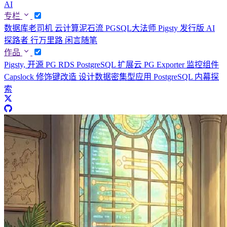
AI
专栏
数据库老司机
云计算泥石流
PGSQL大法师
Pigsty 发行版
AI
探路者
行万里路
闲言随笔
作品
Pigsty, 开源 PG RDS
PostgreSQL 扩展云
PG Exporter 监控组件
Capslock 修饰键改造
设计数据密集型应用
PostgreSQL 内幕探
索