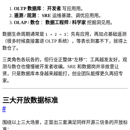
OLTP 数据库
：
开发者
写应用用。
遥测 / 观测
：
SRE
运维基建、调优应用用。
OLAP / 数仓
：
数据工程师 / 科学家
挖掘洞见用。
数据生命周期通常是
：先有应用，再加点基础遥测
1 → 2 → 3
（很多时候直接塞进 OLTP 系统），等表长到塞不下，就得上
数仓了。
三类角色各玩各的，但行业正整体“左移”：工具越发友好，观
测与数仓也慢慢被开发者收编。SRE 和数据岗并非故意让
贤，只是数据库本身越来越能打，创业团队能撑更久再招专
家。
三大开放数据标准
#
围绕以上三大场景，正冒出三套满足同样开源三信条的开放标
准：