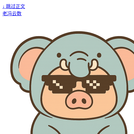
↓
跳过正文
老冯云数