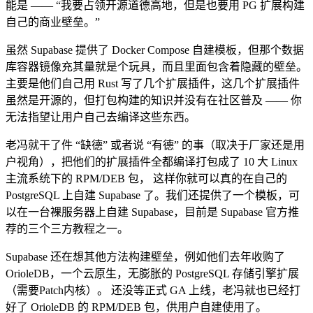
能是 —— “我要占领开源道德高地，但是也要用 PG 扩展构建
自己的商业壁垒。”
虽然 Supabase 提供了 Docker Compose 自建模板，但那个数据
库容器镜像充其量就是个玩具，而且里面包含着隐藏的壁垒。
主要是他们自己用 Rust 写了几个扩展插件，这几个扩展插件
虽然是开源的，但打包构建的知识并没有在社区普及 —— 你
无法指望让用户自己去编译这些东西。
老冯就干了件 “缺德” 或者说 “有德” 的事（取决于厂家还是用
户视角），把他们的扩展插件全都编译打包成了 10 大 Linux
主流系统下的 RPM/DEB 包， 这样你就可以真的在自己的
PostgreSQL 上自建 Supabase 了。我们还提供了一个模板，可
以在一台裸服务器上自建 Supabase，目前是 Supabase 官方推
荐的三个三方教程之一。
Supabase 还在想其他方法构建壁垒，例如他们去年收购了
OrioleDB，一个云原生，无膨胀的 PostgreSQL 存储引擎扩展
（需要Patch内核）。 还没等正式 GA 上线，老冯就也已经打
好了 OrioleDB 的 RPM/DEB 包，供用户自建使用了。