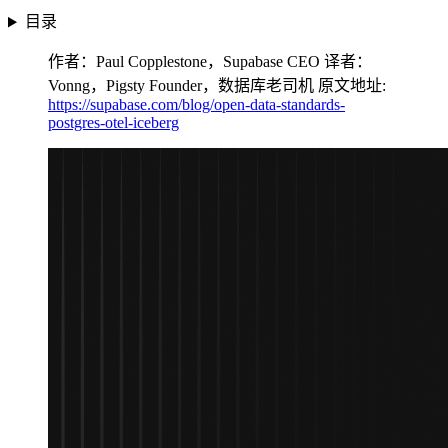
目录
作者：Paul Copplestone，Supabase CEO 译者：
Vonng，Pigsty Founder，数据库老司机 原文地址:
https://supabase.com/blog/open-data-standards-
postgres-otel-iceberg