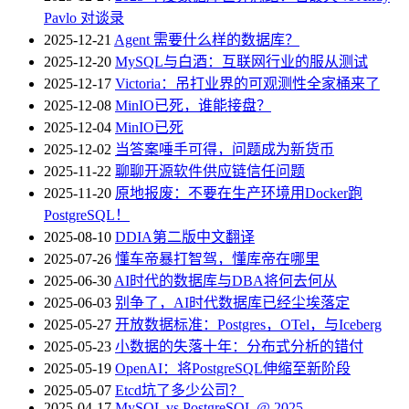
Pavlo 对谈录
2025-12-21
Agent 需要什么样的数据库？
2025-12-20
MySQL与白酒：互联网行业的服从测试
2025-12-17
Victoria：吊打业界的可观测性全家桶来了
2025-12-08
MinIO已死，谁能接盘？
2025-12-04
MinIO已死
2025-12-02
当答案唾手可得，问题成为新货币
2025-11-22
聊聊开源软件供应链信任问题
2025-11-20
原地报废：不要在生产环境用Docker跑
PostgreSQL！
2025-08-10
DDIA第二版中文翻译
2025-07-26
懂车帝暴打智驾，懂库帝在哪里
2025-06-30
AI时代的数据库与DBA将何去何从
2025-06-03
别争了，AI时代数据库已经尘埃落定
2025-05-27
开放数据标准：Postgres，OTel，与Iceberg
2025-05-23
小数据的失落十年：分布式分析的错付
2025-05-19
OpenAI：将PostgreSQL伸缩至新阶段
2025-05-07
Etcd坑了多少公司？
2025-04-17
MySQL vs PostgreSQL @ 2025