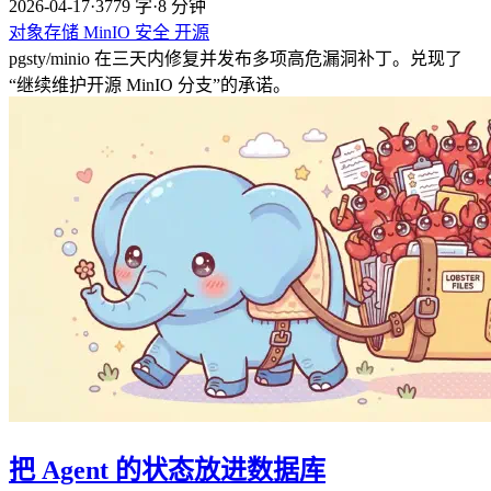
2026-04-17
·
3779 字
·
8 分钟
对象存储
MinIO
安全
开源
pgsty/minio 在三天内修复并发布多项高危漏洞补丁。兑现了
“继续维护开源 MinIO 分支”的承诺。
把 Agent 的状态放进数据库