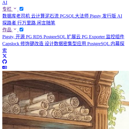
AI
专栏
数据库老司机
云计算泥石流
PGSQL大法师
Pigsty 发行版
AI
探路者
行万里路
闲言随笔
作品
Pigsty, 开源 PG RDS
PostgreSQL 扩展云
PG Exporter 监控组件
Capslock 修饰键改造
设计数据密集型应用
PostgreSQL 内幕探
索