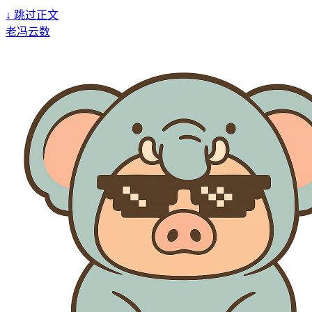
↓
跳过正文
老冯云数