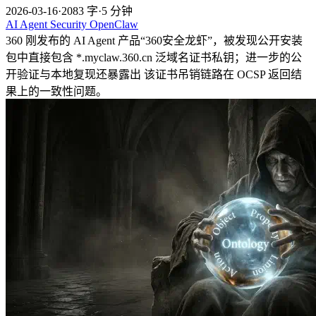
2026-03-16
·
2083 字
·
5 分钟
AI
Agent
Security
OpenClaw
360 刚发布的 AI Agent 产品“360安全龙虾”，被发现公开安装
包中直接包含 *.myclaw.360.cn 泛域名证书私钥；进一步的公
开验证与本地复现还暴露出 该证书吊销链路在 OCSP 返回结
果上的一致性问题。