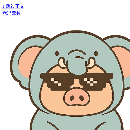
↓
跳过正文
老冯云数