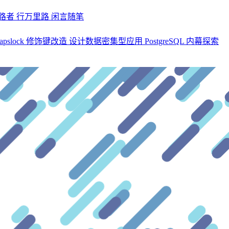
探路者
行万里路
闲言随笔
apslock 修饰键改造
设计数据密集型应用
PostgreSQL 内幕探索