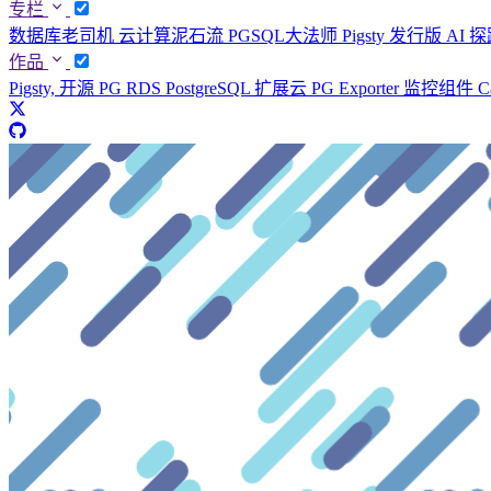
专栏
数据库老司机
云计算泥石流
PGSQL大法师
Pigsty 发行版
AI 
作品
Pigsty, 开源 PG RDS
PostgreSQL 扩展云
PG Exporter 监控组件
C