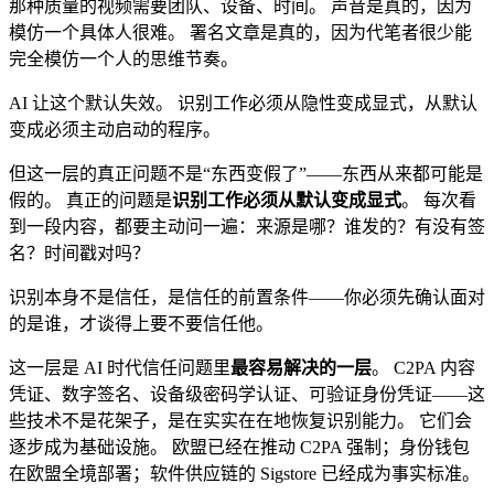
那种质量的视频需要团队、设备、时间。 声音是真的，因为
模仿一个具体人很难。 署名文章是真的，因为代笔者很少能
完全模仿一个人的思维节奏。
AI 让这个默认失效。 识别工作必须从隐性变成显式，从默认
变成必须主动启动的程序。
但这一层的真正问题不是“东西变假了”——东西从来都可能是
假的。 真正的问题是
识别工作必须从默认变成显式
。 每次看
到一段内容，都要主动问一遍：来源是哪？谁发的？有没有签
名？时间戳对吗？
识别本身不是信任，是信任的前置条件——你必须先确认面对
的是谁，才谈得上要不要信任他。
这一层是 AI 时代信任问题里
最容易解决的一层
。 C2PA 内容
凭证、数字签名、设备级密码学认证、可验证身份凭证——这
些技术不是花架子，是在实实在在地恢复识别能力。 它们会
逐步成为基础设施。 欧盟已经在推动 C2PA 强制；身份钱包
在欧盟全境部署；软件供应链的 Sigstore 已经成为事实标准。