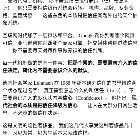
工业时代有了机构。 你不需要信任银行职员（在严格意义
上），你只需要相信银行系统会运转。 机构、品牌、专业资
格、监管牌照——这些东西的本质是把信任问题外包给某个抽
象系统。
互联网时代加了一层算法和平台。 Google 帮你判断哪个网页
可信，亚马逊帮你判断哪个商家可靠，社交媒体帮你过滤信息
——你不需要每天对每件事做赤裸的信任判断。
每一代机制做的是同一件事：
把那个累的、需要意志介入的信
任决定，转化为不需要意识介入的默认
。
德国社会学家 Luhmann 在 1968 年那本研究信任的书里给这两
个状态起过名字： 真正需要意志介入的叫
信任
（Trust），不
需要意识介入的默认状态叫
信心
（Confidence）。 他指出，
现
代社会的本质是把信任降级为信心
——让人在大部分日常生活
里，不必真的做信任决定。
这是文明的隐性奢侈品。 我们这几代人享受这种奢侈品几十
年，习以为常，以为生活本来就该这样。