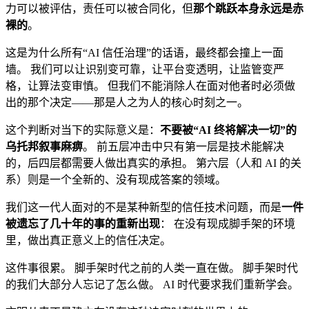
力可以被评估，责任可以被合同化，但
那个跳跃本身永远是赤
裸的
。
这是为什么所有“AI 信任治理”的话语，最终都会撞上一面
墙。 我们可以让识别变可靠，让平台变透明，让监管变严
格，让算法变审慎。 但我们不能消除人在面对他者时必须做
出的那个决定——那是人之为人的核心时刻之一。
这个判断对当下的实际意义是：
不要被“AI 终将解决一切”的
乌托邦叙事麻痹
。 前五层冲击中只有第一层是技术能解决
的，后四层都需要人做出真实的承担。 第六层（人和 AI 的关
系）则是一个全新的、没有现成答案的领域。
我们这一代人面对的不是某种新型的信任技术问题，而是
一件
被遗忘了几十年的事的重新出现
： 在没有现成脚手架的环境
里，做出真正意义上的信任决定。
这件事很累。 脚手架时代之前的人类一直在做。 脚手架时代
的我们大部分人忘记了怎么做。 AI 时代要求我们重新学会。