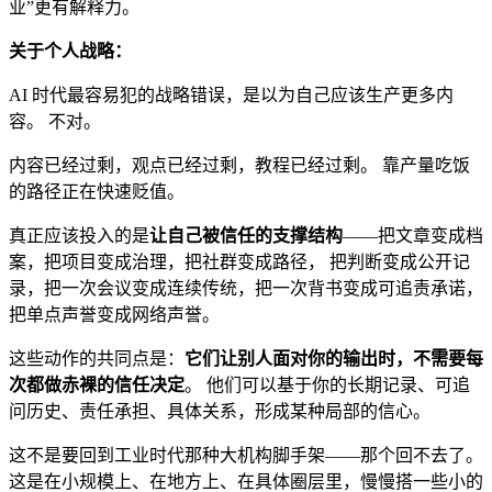
业”更有解释力。
关于个人战略：
AI 时代最容易犯的战略错误，是以为自己应该生产更多内
容。 不对。
内容已经过剩，观点已经过剩，教程已经过剩。 靠产量吃饭
的路径正在快速贬值。
真正应该投入的是
让自己被信任的支撑结构
——把文章变成档
案，把项目变成治理，把社群变成路径， 把判断变成公开记
录，把一次会议变成连续传统，把一次背书变成可追责承诺，
把单点声誉变成网络声誉。
这些动作的共同点是：
它们让别人面对你的输出时，不需要每
次都做赤裸的信任决定
。 他们可以基于你的长期记录、可追
问历史、责任承担、具体关系，形成某种局部的信心。
这不是要回到工业时代那种大机构脚手架——那个回不去了。
这是在小规模上、在地方上、在具体圈层里，慢慢搭一些小的