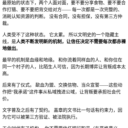
最原始的状态下，两个人面对面，要不要分享食物、要不要合
作打猎、要不要把背交给对方—— 每一次都是一次完整的、
消耗认知资源的判断。 没有合同，没有担保，没有第三方仲
裁。
人类受不了这种状态。 它太累。 所以文明史的一个隐藏主
线，是
人类不断发明新的机制，让信任决定不需要每次都赤裸
地做出
。
最早的机制是血缘和地缘。 和你流着同样血的人、和你住在
同一个村子的人，比陌生人可信，因为长期博弈让背叛成本太
高。
后来有了仪式。 歃血为盟、交换信物、当众宣誓——这些动
作把“我承诺”这件事从私域拽进公域，让背叛要承担社会代
价。
文字普及之后有了契约。 盖章的文书比一句话有约束力，因
为它可以被第三方验证、被法院执行。