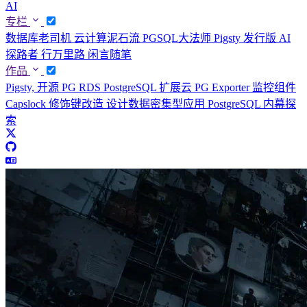
AI
专栏
数据库老司机
云计算泥石流
PGSQL大法师
Pigsty 发行版
AI
探路者
行万里路
闲言随笔
作品
Pigsty, 开源 PG RDS
PostgreSQL 扩展云
PG Exporter 监控组件
Capslock 修饰键改造
设计数据密集型应用
PostgreSQL 内幕探
索