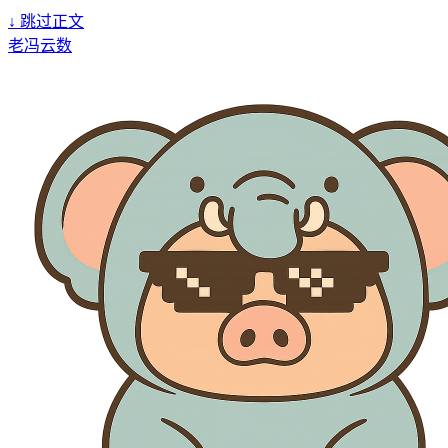
↓
跳过正文
老冯云数