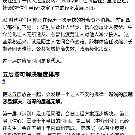
现在过了一代人还没反转。 Fukuyama 在《信任》里论证过，
社会的“信任半径”决定了它的经济发展上限。
AI 时代我们可能正在经历一次更快的社会资本消耗。 前面四
层都在向下施压：识别失效让人警觉、信心崩塌让人疲惫、中
介分化让人无所适从、心智化疲劳让人对他人减少投入。 这
些累积起来，就是陌生人之间合作变难、跨群体信任收缩、长
期合同更难签、公共领域协商失效、政治极化加深。
这一层的修复时间是
多代人
。
五层按可解决程度排序
#
把这五层放在一起，会发现一个让人不安的规律：
越浅的层越
容易解决，越深的层越无解
。
第一层（识别）是工程问题，会被工程方案逐步解决。 第二
层（信心）需要十年量级的时间。 第三层（中介分化）已经
在发生，会在五到十年内重组完成。 第四层（心智化疲劳）