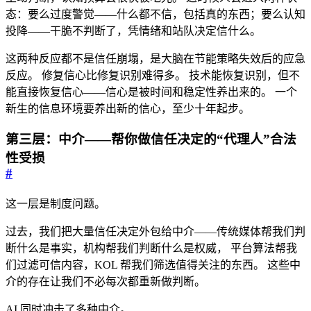
态：要么过度警觉——什么都不信，包括真的东西；要么认知
投降——干脆不判断了，凭情绪和站队决定信什么。
这两种反应都不是信任崩塌，是大脑在节能策略失效后的应急
反应。 修复信心比修复识别难得多。 技术能恢复识别，但不
能直接恢复信心——信心是被时间和稳定性养出来的。 一个
新生的信息环境要养出新的信心，至少十年起步。
第三层：中介——帮你做信任决定的“代理人”合法
性受损
#
这一层是制度问题。
过去，我们把大量信任决定外包给中介——传统媒体帮我们判
断什么是事实，机构帮我们判断什么是权威， 平台算法帮我
们过滤可信内容，KOL 帮我们筛选值得关注的东西。 这些中
介的存在让我们不必每次都重新做判断。
AI 同时冲击了多种中介。